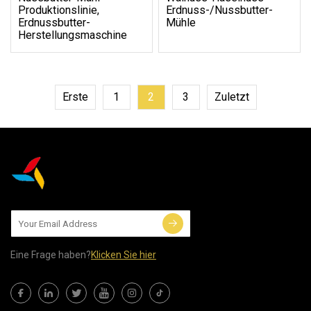
Produktionslinie,
Erdnuss-/Nussbutter-
Erdnussbutter-
Mühle
Herstellungsmaschine
Erste
1
2
3
Zuletzt
Eine Frage haben?
Klicken Sie hier