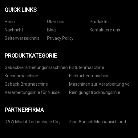
QUICK LINKS
Heim
Über uns
Produkte
Nachricht
Blog
Kontaktiere uns
Seitenverzeichnis
Privacy Policy
PRODUKTKATEGORIE
Gebäckverarbeitungsmaschinen
Eistütenmaschine
Kuchenmaschine
Eierkuchenmaschine
Gebäck-Bratmaschine
Maschinen zur Verarbeitung von
Nüssen
Verarbeitungslinie für Nüsse
Reinigungstrocknungslinie
PARTNERFIRMA
DAW Macht Technologie Co.,
Zibo Aurisch Mechanisch und
GmbH
Elektrik Technologie Co., Ltd.