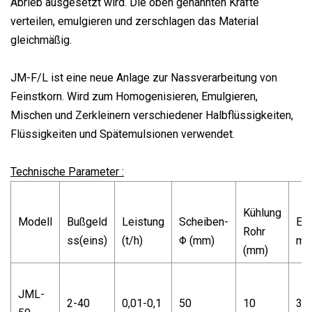
Abrieb ausgesetzt wird. Die oben genannten Kräfte
verteilen, emulgieren und zerschlagen das Material
gleichmäßig.
JM-F/L ist eine neue Anlage zur Nassverarbeitung von
Feinstkorn. Wird zum Homogenisieren, Emulgieren,
Mischen und Zerkleinern verschiedener Halbflüssigkeiten,
Flüssigkeiten und Spätemulsionen verwendet.
Technische Parameter :
Kühlung
Modell
Bußgeld
Leistung
Scheiben-
Ein
Rohr
ss(eins)
(t/h)
Φ (mm)
m
(mm)
JML-
2-40
0,01-0,1
50
10
30