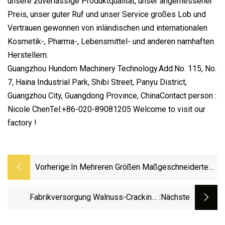
unsere zuverlässige Produktqualität, unser angemessener
Preis, unser guter Ruf und unser Service großes Lob und
Vertrauen gewonnen von inländischen und internationalen
Kosmetik-, Pharma-, Lebensmittel- und anderen namhaften
Herstellern.
Guangzhou Hundom Machinery Technology.Add:No. 115, No.
7, Haina Industrial Park, Shibi Street, Panyu District,
Guangzhou City, Guangdong Province, ChinaContact person :
Nicole ChenTel:+86-020-89081205 Welcome to visit our
factory !
Vorherige:
In Mehreren Größen Maßgeschneiderte
Roh-Cashew-Behandlungs-Dörrgeräte,
Automatische Cashew-Shell-Linie, Nuss-
Fabrikversorgung Walnuss-Cracking-
:nächste
Röst-Separator, Bratmaschinen
Schälmaschine Pekannuss-Schälmaschine