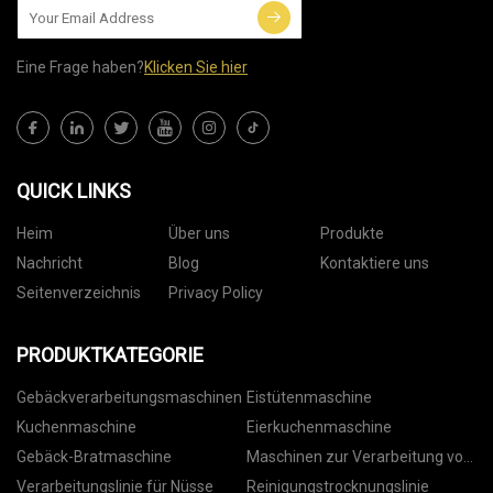
Eine Frage haben?
Klicken Sie hier
QUICK LINKS
Heim
Über uns
Produkte
Nachricht
Blog
Kontaktiere uns
Seitenverzeichnis
Privacy Policy
PRODUKTKATEGORIE
Gebäckverarbeitungsmaschinen
Eistütenmaschine
Kuchenmaschine
Eierkuchenmaschine
Gebäck-Bratmaschine
Maschinen zur Verarbeitung von
Nüssen
Verarbeitungslinie für Nüsse
Reinigungstrocknungslinie