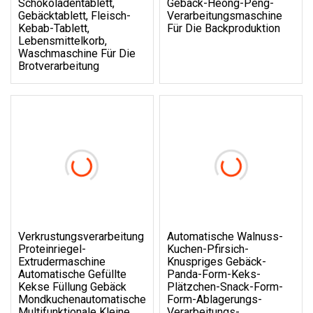
Schokoladentablett,
Gebäck-Heong-Peng-
Gebäcktablett, Fleisch-
Verarbeitungsmaschine
Kebab-Tablett,
Für Die Backproduktion
Lebensmittelkorb,
Waschmaschine Für Die
Brotverarbeitung
Verkrustungsverarbeitung
Automatische Walnuss-
Proteinriegel-
Kuchen-Pfirsich-
Extrudermaschine
Knuspriges Gebäck-
Automatische Gefüllte
Panda-Form-Keks-
Kekse Füllung Gebäck
Plätzchen-Snack-Form-
Mondkuchenautomatische
Form-Ablagerungs-
Multifunktionale Kleine
Verarbeitungs-