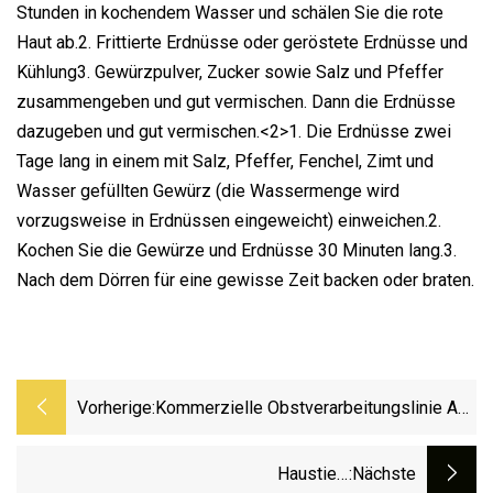
Stunden in kochendem Wasser und schälen Sie die rote
Haut ab.2. Frittierte Erdnüsse oder geröstete Erdnüsse und
Kühlung3. Gewürzpulver, Zucker sowie Salz und Pfeffer
zusammengeben und gut vermischen. Dann die Erdnüsse
dazugeben und gut vermischen.<2>1. Die Erdnüsse zwei
Tage lang in einem mit Salz, Pfeffer, Fenchel, Zimt und
Wasser gefüllten Gewürz (die Wassermenge wird
vorzugsweise in Erdnüssen eingeweicht) einweichen.2.
Kochen Sie die Gewürze und Erdnüsse 30 Minuten lang.3.
Nach dem Dörren für eine gewisse Zeit backen oder braten.
Vorherige:
Kommerzielle Obstverarbeitungslinie Aus
Edelstahl Für Persimmon,
Passionsfrucht, Orange, Apfel,
Haustier-
:nächste