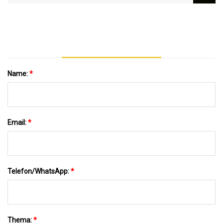
Reinigungs- Und
Plastikflaschenzerkleinerungsreinigungs-
Lufttrocknungssortierlinie
Trocknungs-Entwässerungsmaschine-
Recycling-Linie
Name:
*
Email:
*
Telefon/WhatsApp:
*
Thema:
*