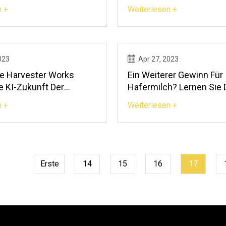
n +
Weiterlesen +
023
Apr 27, 2023
e Harvester Works
Ein Weiterer Gewinn Für
ie KI-Zukunft Der
Hafermilch? Lernen Sie Die Erste
chaft
Espressomaschine Mit E
n +
Weiterlesen +
Kennen
Erste
14
15
16
17