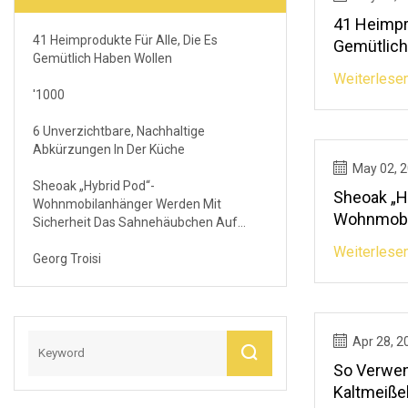
41 Heimpro
41 Heimprodukte Für Alle, Die Es
Gemütlich
Gemütlich Haben Wollen
Weiterlese
'1000
6 Unverzichtbare, Nachhaltige
Abkürzungen In Der Küche
May 02, 
Sheoak „Hybrid Pod“-
Sheoak „H
Wohnmobilanhänger Werden Mit
Wohnmobi
Sicherheit Das Sahnehäubchen Auf
Sicherhei
Ihrem Overlanding-Kuchen Sein
Weiterlese
Georg Troisi
Auf Ihrem
Sein
Apr 28, 2
So Verwen
Kaltmeiße