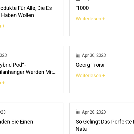
dukte Für Alle, Die Es
'1000
 Haben Wollen
Weiterlesen +
n +
2023
Apr 30, 2023
ybrid Pod“-
Georg Troisi
lanhänger Werden Mit
Weiterlesen +
t Das Sahnehäubchen
n +
 Overlanding-Kuchen
023
Apr 28, 2023
den Sie Einen
So Gelingt Das Perfekte 
l
Nata