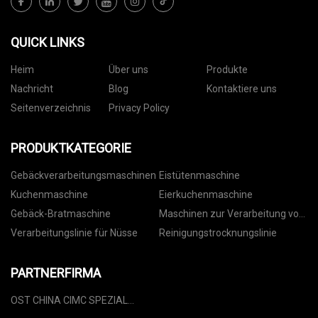
QUICK LINKS
Heim
Über uns
Produkte
Nachricht
Blog
Kontaktiere uns
Seitenverzeichnis
Privacy Policy
PRODUKTKATEGORIE
Gebäckverarbeitungsmaschinen
Eistütenmaschine
Kuchenmaschine
Eierkuchenmaschine
Gebäck-Bratmaschine
Maschinen zur Verarbeitung von
Nüssen
Verarbeitungslinie für Nüsse
Reinigungstrocknungslinie
PARTNERFIRMA
OST CHINA CIMC SPEZIAL
FAHRZEUG CO.,LTD