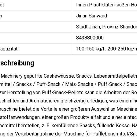
et
Innen Plastiktüten, außen Ho
n
Jinan Sunward
Stadt Jinan, Provinz Shando
8438800000
apazität
100-150 kg/h; 200-250 kg/
schreibung
Machinery gepuffte Cashewnüsse, Snacks, Lebensmittelpelletmas
ittel / Snacks / Puff-Snack / Mais-Snacks / Puff-Snack / Sna
ur Herstellung von Puff-Snack-Pellets kann die Arbeiten der Ro
chichten und Aromatisieren gleichzeitig erledigen, was einem h
schine bietet die Vorteile einer größeren Auswahl an Maschinen, f
stoffanwendungen, einer großen Produktvielfalt und einer einf
smittel herstellen, z. B. kernfüllende Snacks, füllende Kekse, N
ng der Verarbeitungslinie der Maschine für Pufflebensmittel/Sn