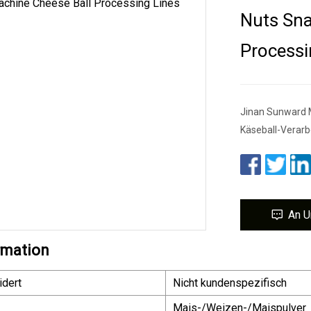
Nuts Sna
Processi
Jinan Sunward 
Käseball-Verarbe
An U
rmation
dert
Nicht kundenspezifisch
Mais-/Weizen-/Maispulver