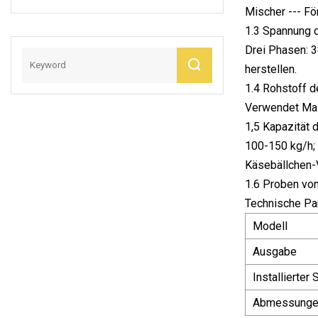
Füllung, Formung,
Mischer --- Fö
Anordnung,
1.3 Spannung 
Verarbeitungsmasc
Drei Phasen: 
Hine
herstellen.
1.4 Rohstoff 
Verwendet Mai
1,5 Kapazität
100-150 kg/h;
Käsebällchen-V
1.6 Proben vo
Technische Pa
Modell
Ausgabe
Installierter
Abmessunge