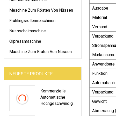
Ausgabe
Maschine Zum Rösten Von Nüssen
Material
Frühlingsrollenmaschinen
Versand
Nussschälmaschine
Verpackung
Ölpressmaschine
Stromspann
Maschine Zum Braten Von Nüssen
Markenname
Anwendbare 
NEUESTE PRODUKTE
Funktion
Automatisch
Kommerzielle
Verpackung
Automatische
Gewicht
Hochgeschwindigk
Eits-Mondkuchen-
Abmessung (
Mochi-