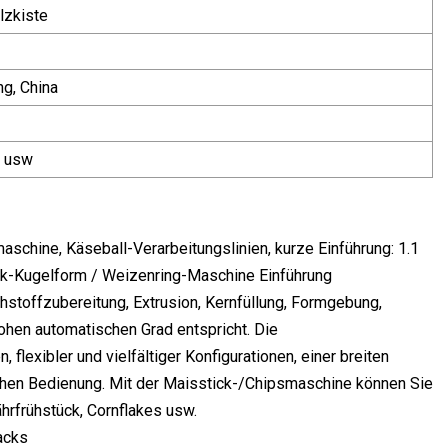
lzkiste
ng, China
h usw
chine, Käseball-Verarbeitungslinien, kurze Einführung: 1.1
ck-Kugelform / Weizenring-Maschine Einführung
hstoffzubereitung, Extrusion, Kernfüllung, Formgebung,
ohen automatischen Grad entspricht. Die
lexibler und vielfältiger Konfigurationen, einer breiten
achen Bedienung. Mit der Maisstick-/Chipsmaschine können Sie
ährfrühstück, Cornflakes usw.
acks