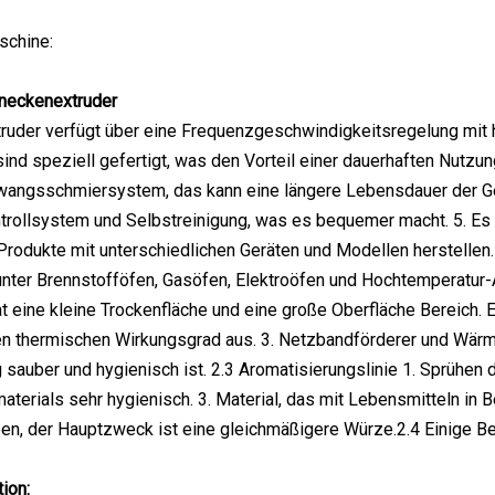
schine:
neckenextruder
truder verfügt über eine Frequenzgeschwindigkeitsregelung mit
sind speziell gefertigt, was den Vorteil einer dauerhaften Nutz
Zwangsschmiersystem, das kann eine längere Lebensdauer der Ge
trollsystem und Selbstreinigung, was es bequemer macht. 5. E
rodukte mit unterschiedlichen Geräten und Modellen herstellen. 
unter Brennstofföfen, Gasöfen, Elektroöfen und Hochtemperatur-
at eine kleine Trockenfläche und eine große Oberfläche Bereich
en thermischen Wirkungsgrad aus. 3. Netzbandförderer und Wärm
 sauber und hygienisch ist. 2.3 Aromatisierungslinie 1. Sprühen d
aterials sehr hygienisch. 3. Material, das mit Lebensmitteln in B
en, der Hauptzweck ist eine gleichmäßigere Würze.2.4 Einige B
ion: