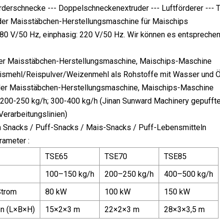
rderschnecke --- Doppelschneckenextruder --- Luftförderer --- T
der Maisstäbchen-Herstellungsmaschine für Maischips
380 V/50 Hz, einphasig: 220 V/50 Hz. Wir können es entspreche
der Maisstäbchen-Herstellungsmaschine, Maischips-Maschine
smehl/Reispulver/Weizenmehl als Rohstoffe mit Wasser und Ö
 der Maisstäbchen-Herstellungsmaschine, Maischips-Maschine
 200-250 kg/h; 300-400 kg/h (Jinan Sunward Machinery gepufft
erarbeitungslinien)
n Snacks / Puff-Snacks / Mais-Snacks / Puff-Lebensmitteln
rameter :
TSE65
TSE70
TSE85
100–150 kg/h
200–250 kg/h
400–500 kg/h
 Strom
80 kW
100 kW
150 kW
n (L×B×H)
15×2×3 m
22×2×3 m
28×3×3,5 m