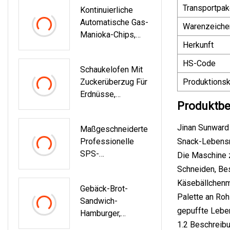
Transportpak
Kontinuierliche
Produktionslinie,
Automatische Gas-
Automatische
Warenzeiche
Manioka-Chips,
Verkrustungsmasc
Herkunft
Nüsse, Fischband-
Hine
Frittiermaschine
HS-Code
Schaukelofen Mit
Mit Ölfilter-
Zuckerüberzug Für
Produktionsk
Kartoffelchips-
Erdnüsse,
Fritteuse
Produktbe
Fischhautherstellun
G, Nüsse, Rösten,
Jinan Sunward 
Maßgeschneiderte
Überziehen,
Professionelle
Snack-Lebensm
Saubohnenmaschin
SPS-
Die Maschine z
E
Mikrowellentrocknu
Schneiden, Bes
Ngsmaschine Für
Käsebällchenma
Gebäck-Brot-
Die Industrielle
Palette an Roh
Sandwich-
Verarbeitung Von
gepuffte Leben
Hamburger,
Nüssen
1.2 Beschreibu
Krustenbildung,