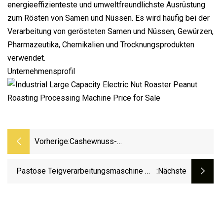
energieeffizienteste und umweltfreundlichste Ausrüstung
zum Rösten von Samen und Nüssen. Es wird häufig bei der
Verarbeitung von gerösteten Samen und Nüssen, Gewürzen,
Pharmazeutika, Chemikalien und Trocknungsprodukten
verwendet.
Unternehmensprofil
Vorherige:
Cashewnuss-
Produktionslinie/Cashewnuss-
Verarbeitungsmaschine/Cashewnuss-
Pastöse Teigverarbeitungsmaschine Mit
:nächste
Röstmaschine
Großer Kapazität/Blätterteigbrot-
Produktionslinie/Blätterteig-Brotmaschine