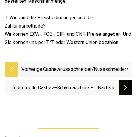
bestellten Maschinenmenge.
7. Wie sind die Preisbedingungen und die
Zahlungsmethode?
Wir können EXW-, FOB-, CIF- und CNF-Preise angeben. Und
Sie können uns per T/T oder Western Union bezahlen.
Vorherige:
Cashewnussschneider/Nussschneider/Man
Zum Abnehmen
Industrielle Cashew-Schälmaschine Für
:nächste
Die Verarbeitung Von Cashewnüssen.
Manuelle Cashewnuss-Schälmaschine Von
Amy