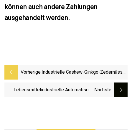
können auch andere Zahlungen
ausgehandelt werden.
Vorherige:
Industrielle Cashew-Ginkgo-Zedernüsse-
Schälmaschine
Lebensmittelindustrielle Automatische
:nächste
Erdnüsse, Nüsse, Fleischbällchen,
Frittiermaschine