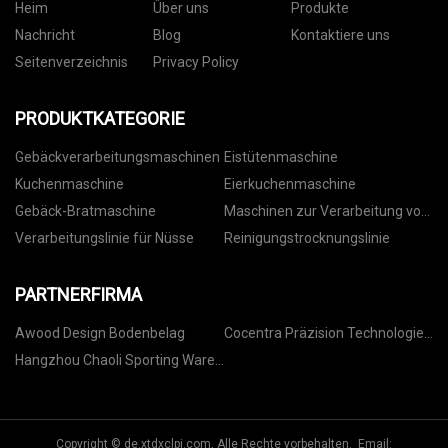
Heim
Über uns
Produkte
Nachricht
Blog
Kontaktiere uns
Seitenverzeichnis
Privacy Policy
PRODUKTKATEGORIE
Gebäckverarbeitungsmaschinen
Eistütenmaschine
Kuchenmaschine
Eierkuchenmaschine
Gebäck-Bratmaschine
Maschinen zur Verarbeitung von
Nüssen
Verarbeitungslinie für Nüsse
Reinigungstrocknungslinie
PARTNERFIRMA
Awood Design Bodenbelag
Cocentra Präzision Technologie
(Jiangsu) Co ., Ltd .
Hangzhou Chaoli Sporting Waren
Co., Ltd.
Copyright © de.xtdxclpj.com, Alle Rechte vorbehalten. Email: