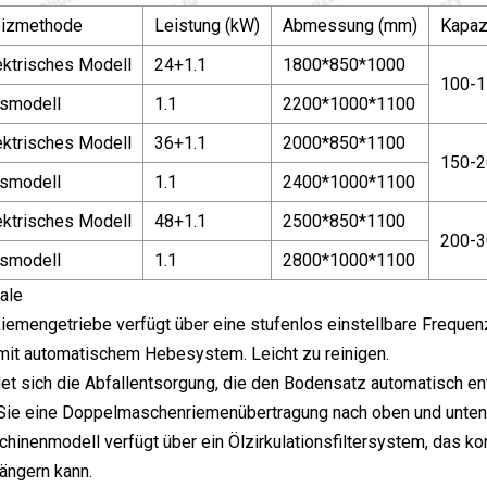
izmethode
Leistung (kW)
Abmessung (mm)
Kapazi
ektrisches Modell
24+1.1
1800*850*1000
100-1
smodell
1.1
2200*1000*1100
ektrisches Modell
36+1.1
2000*850*1100
150-2
smodell
1.1
2400*1000*1100
ektrisches Modell
48+1.1
2500*850*1100
200-3
smodell
1.1
2800*1000*1100
ale
emengetriebe verfügt über eine stufenlos einstellbare Frequenz
mit automatischem Hebesystem. Leicht zu reinigen.
det sich die Abfallentsorgung, die den Bodensatz automatisch en
Sie eine Doppelmaschenriemenübertragung nach oben und unte
hinenmodell verfügt über ein Ölzirkulationsfiltersystem, das kon
ängern kann.