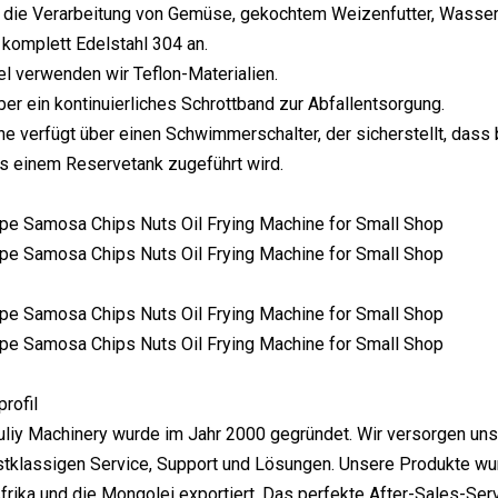
ür die Verarbeitung von Gemüse, gekochtem Weizenfutter, Wasse
komplett Edelstahl 304 an.
tel verwenden wir Teflon-Materialien.
über ein kontinuierliches Schrottband zur Abfallentsorgung.
e verfügt über einen Schwimmerschalter, der sicherstellt, dass 
us einem Reservetank zugeführt wird.
rofil
liy Machinery wurde im Jahr 2000 gegründet. Wir versorgen uns
stklassigen Service, Support und Lösungen. Unsere Produkte wur
Afrika und die Mongolei exportiert. Das perfekte After-Sales-Se