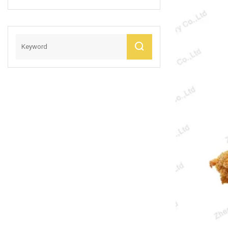
Hine/Cashewnuss-
Röstmaschine