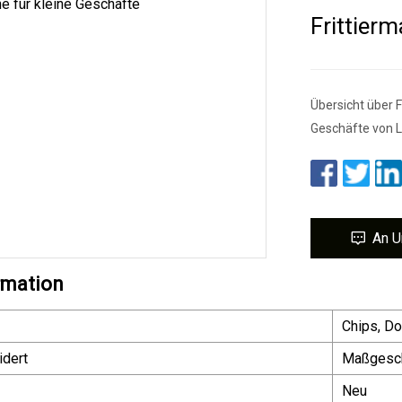
Frittier
Übersicht über 
Geschäfte von L
An U
rmation
Chips, Do
dert
Maßgesch
Neu