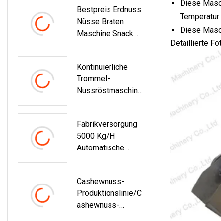
Diese Masch
Bestpreis Erdnuss
Kapazität
Temperatur 
Nüsse Braten
Diese Masch
Maschine Snack
Detaillierte Fo
Samosa Braten
Maschine Mit Öl
Kontinuierliche
Tank
Trommel-
Nussröstmaschine,
Elektrische Röster-
Verarbeitungslinie
Fabrikversorgung
Für Kastanien,
5000 Kg/h
Sonnenblumenkern
Automatische
E, Kichererbsen
Schälmaschine Für
Die Verarbeitung
Cashewnuss-
Grüner Macadamia-
Produktionslinie/C
Nüsse
Ashewnuss-
Verarbeitungsmasc