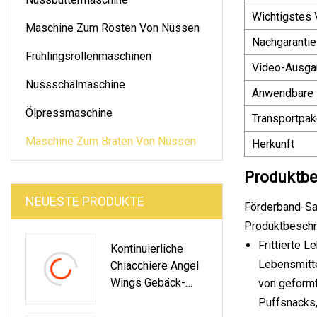
Wichtigstes
Maschine Zum Rösten Von Nüssen
Nachgarantie
Frühlingsrollenmaschinen
Video-Ausga
Nussschälmaschine
Anwendbare 
Ölpressmaschine
Transportpak
Maschine Zum Braten Von Nüssen
Herkunft
Produktbe
NEUESTE PRODUKTE
Förderband-Sam
Produktbeschr
Frittierte 
Kontinuierliche
Lebensmitte
Chiacchiere Angel
Wings Gebäck-
von geformt
Frittiermaschine
Puffsnacks,
Mit Hoher