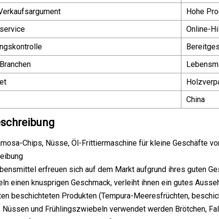
 Verkaufsargument
Hohe Prod
service
Online-Hi
ngskontrolle
Bereitges
Branchen
Lebensmit
et
Holzverp
China
schreibung
osa-Chips, Nüsse, Öl-Frittiermaschine für kleine Geschäfte vo
eibung
Lebensmittel erfreuen sich auf dem Markt aufgrund ihres guten G
ln einen knusprigen Geschmack, verleiht ihnen ein gutes Ausseh
en beschichteten Produkten (Tempura-Meeresfrüchten, beschich
 Nüssen und Frühlingszwiebeln verwendet werden Brötchen, Fal