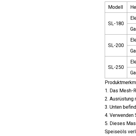
Modell
He
El
SL-180
Ga
El
SL-200
Ga
El
SL-250
Ga
Produktmerkm
1. Das Mesh-Ri
2. Ausrüstung 
3. Unten befin
4. Verwenden 
5. Dieses Masc
Speiseöls verl