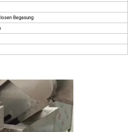
nlosen Begasung
m