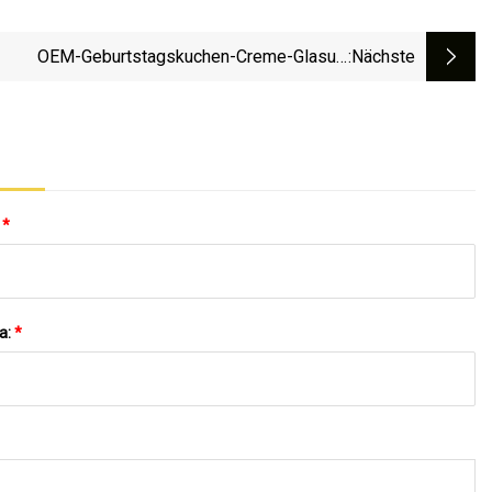
OEM-Geburtstagskuchen-Creme-Glasur-
:nächste
chtungsmaschine, Brot-Kuchen-Creme-Butter-
Aufstrich-Glasur-Maschine
:
*
a:
*