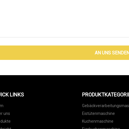
AN UNS SENDE
ICK LINKS
PRODUKTKATEGORI
im
Gebäckverarbeitungsmas
r uns
Eistütenmaschine
odukte
Kuchenmaschine