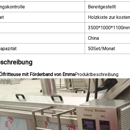
ngskontrolle
Bereitgestellt
et
Holzkiste zur koste
3500*1000*1100m
China
apazität
50Set/Monat
schreibung
Ölfritteuse mit Förderband von Emma
Produktbeschreibung