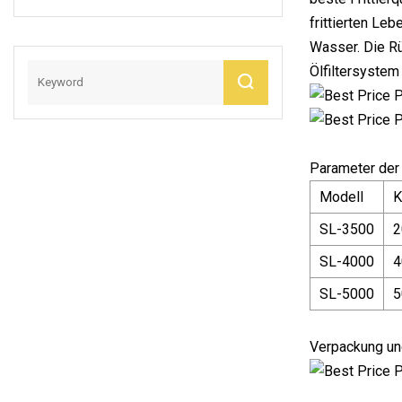
Verarbeitungsmasc
frittierten Le
Hine
Wasser. Die R
Ölfiltersystem
Parameter der 
Modell
K
SL-3500
2
SL-4000
4
SL-5000
5
Verpackung un