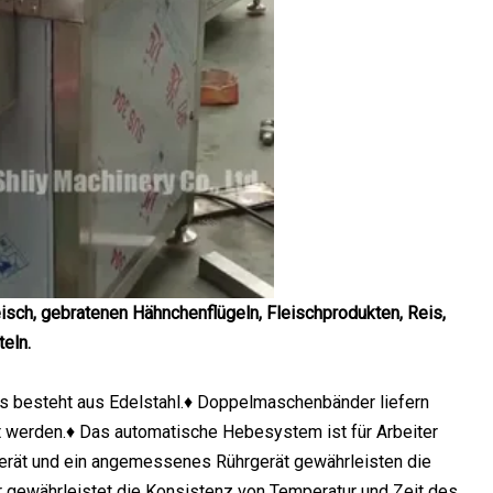
eisch, gebratenen Hähnchenflügeln, Fleischprodukten, Reis,
eln.
ips besteht aus Edelstahl.♦ Doppelmaschenbänder liefern
 werden.♦ Das automatische Hebesystem ist für Arbeiter
llgerät und ein angemessenes Rührgerät gewährleisten die
tur gewährleistet die Konsistenz von Temperatur und Zeit des