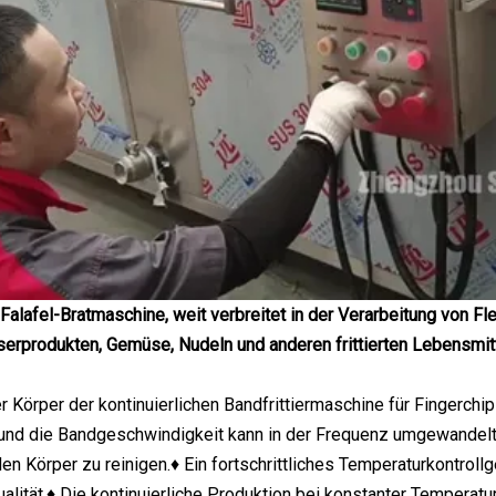
Falafel-Bratmaschine, weit verbreitet in der Verarbeitung von Fl
erprodukten, Gemüse, Nudeln und anderen frittierten Lebensmitt
 Körper der kontinuierlichen Bandfrittiermaschine für Fingerch
 und die Bandgeschwindigkeit kann in der Frequenz umgewandelt
den Körper zu reinigen.♦ Ein fortschrittliches Temperaturkontro
qualität.♦ Die kontinuierliche Produktion bei konstanter Tempera