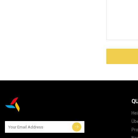
QU
He
Übe
Pr