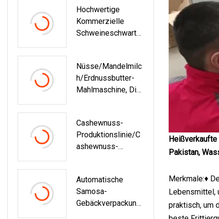
Hochwertige
Eismaschine
Kommerzielle
Schweineschwarte,
Erdnuss, Nuss,
Tiefe Chips,
Nüsse/Mandelmilc
Kartoffelchips,
H/Erdnussbutter-
Fritteusenlinie,
Mahlmaschine, Die
Hühnchen,
Maschine Herstellt
Kontinuierliche
Botatos, Vakuum-
Cashewnuss-
Frittiermaschine,
Produktionslinie/C
Preis
Heißverkaufte 
Ashewnuss-
Pakistan, Wass
Verarbeitungsmasc
Hine/Cashewnuss-
Merkmale:♦ Der
Automatische
Röstmaschine
Samosa-
Lebensmittel,
Gebäckverpackung
praktisch, um 
Smaschine Injera-
beste Frittier